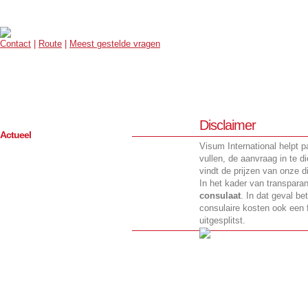
Contact
|
Route
|
Meest gestelde vragen
Disclaimer
Actueel
Visum International helpt p
vullen, de aanvraag in te 
vindt de prijzen van onze d
In het kader van transparan
consulaat
. In dat geval be
consulaire kosten ook een 
uitgesplitst.