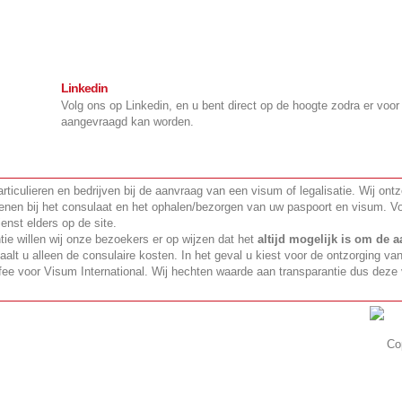
Linkedin
Volg ons op Linkedin, en u bent direct op de hoogte zodra er voo
aangevraagd kan worden.
articulieren en bedrijven bij de aanvraag van een visum of legalisatie. Wij ont
dienen bij het consulaat en het ophalen/bezorgen van uw paspoort en visum. V
ienst elders op de site.
tie willen wij onze bezoekers er op wijzen dat het
altijd mogelijk is om de a
taalt u alleen de consulaire kosten. In het geval u kiest voor de ontzorging va
fee voor Visum International. Wij hechten waarde aan transparantie dus deze v
Get connected, Stay informed!
Co