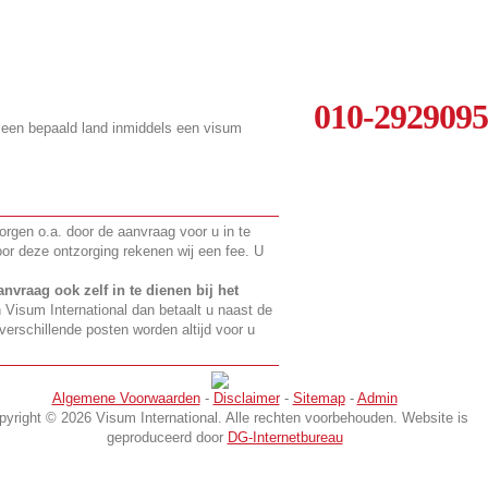
010-2929095
r een bepaald land inmiddels een visum
zorgen o.a. door de aanvraag voor u in te
oor deze ontzorging rekenen wij een fee. U
anvraag ook zelf in te dienen bij het
n Visum International dan betaalt u naast de
erschillende posten worden altijd voor u
Algemene Voorwaarden
-
Disclaimer
-
Sitemap
-
Admin
pyright © 2026 Visum International. Alle rechten voorbehouden. Website is
geproduceerd door
DG-Internetbureau