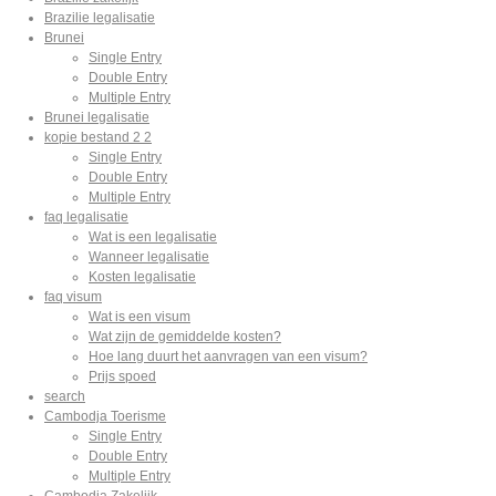
Brazilie legalisatie
Brunei
Single Entry
Double Entry
Multiple Entry
Brunei legalisatie
kopie bestand 2 2
Single Entry
Double Entry
Multiple Entry
faq legalisatie
Wat is een legalisatie
Wanneer legalisatie
Kosten legalisatie
faq visum
Wat is een visum
Wat zijn de gemiddelde kosten?
Hoe lang duurt het aanvragen van een visum?
Prijs spoed
search
Cambodja Toerisme
Single Entry
Double Entry
Multiple Entry