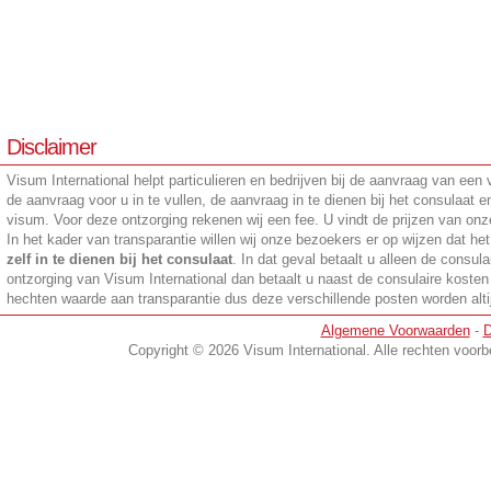
Disclaimer
Visum International helpt particulieren en bedrijven bij de aanvraag van een 
de aanvraag voor u in te vullen, de aanvraag in te dienen bij het consulaat
visum. Voor deze ontzorging rekenen wij een fee. U vindt de prijzen van onze
In het kader van transparantie willen wij onze bezoekers er op wijzen dat he
zelf in te dienen bij het consulaat
. In dat geval betaalt u alleen de consula
ontzorging van Visum International dan betaalt u naast de consulaire kosten
hechten waarde aan transparantie dus deze verschillende posten worden altijd
Algemene Voorwaarden
-
D
Copyright © 2026 Visum International. Alle rechten voo
en