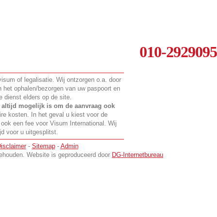
010-2929095
visum of legalisatie. Wij ontzorgen o.a. door
 en het ophalen/bezorgen van uw paspoort en
 dienst elders op de site.
t
altijd mogelijk is om de aanvraag ook
ire kosten. In het geval u kiest voor de
 ook een fee voor Visum International. Wij
 voor u uitgesplitst.
isclaimer
-
Sitemap
-
Admin
rbehouden. Website is geproduceerd door
DG-Internetbureau