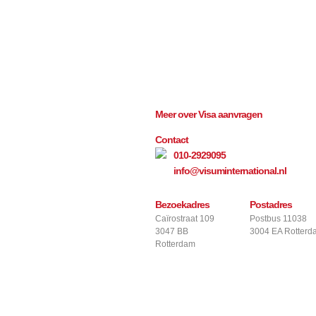
Meer over Visa aanvragen
Contact
010-2929095
info@visuminternational.nl
Bezoekadres
Postadres
Caïrostraat 109
Postbus 11038
3047 BB
3004 EA Rotterd
Rotterdam
Get connected, Stay info