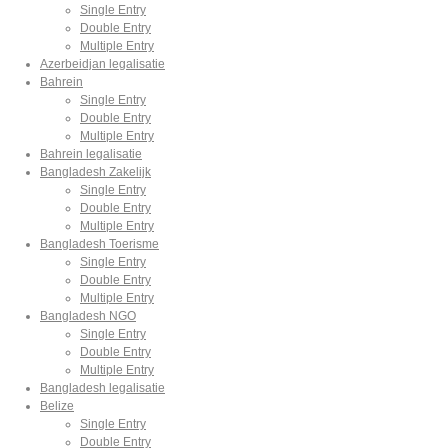
Single Entry
Double Entry
Multiple Entry
Azerbeidjan legalisatie
Bahrein
Single Entry
Double Entry
Multiple Entry
Bahrein legalisatie
Bangladesh Zakelijk
Single Entry
Double Entry
Multiple Entry
Bangladesh Toerisme
Single Entry
Double Entry
Multiple Entry
Bangladesh NGO
Single Entry
Double Entry
Multiple Entry
Bangladesh legalisatie
Belize
Single Entry
Double Entry