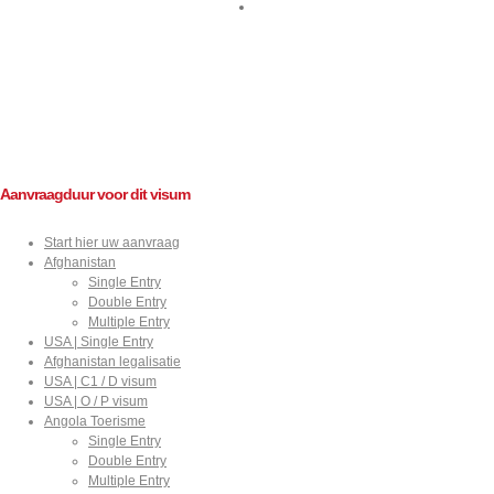
Contact
Aanvraagduur voor dit visum
Start hier uw aanvraag
Afghanistan
Sitemap
Single Entry
Double Entry
Multiple Entry
USA | Single Entry
Afghanistan legalisatie
USA | C1 / D visum
USA | O / P visum
Angola Toerisme
Single Entry
Double Entry
Multiple Entry