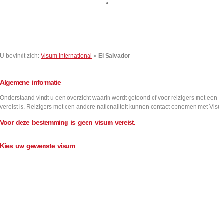
Contact
U bevindt zich:
Visum International
»
El Salvador
Algemene informatie
Onderstaand vindt u een overzicht waarin wordt getoond of voor reizigers met een
vereist is. Reizigers met een andere nationaliteit kunnen contact opnemen met Vis
Voor deze bestemming is geen visum vereist.
Kies uw gewenste visum
Aantal inreizen
Visum informatie
Single
Double
Multiple