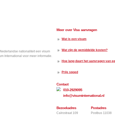
Meer over Visa aanvragen
»
Wat is een visum
»
Wat zijn de gemiddelde kosten?
 Nederlandse nationaliteit een visum
um International voor meer informatie.
»
Hoe lang duurt het aanvragen van e
»
Prijs spoed
Contact
010-2929095
-
info@visuminternational.nl
-
Bezoekadres
Postadres
-
Caïrostraat 109
Postbus 11038