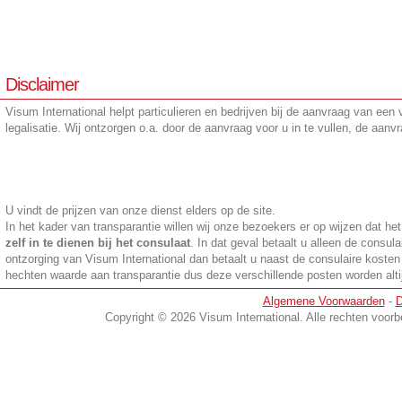
Disclaimer
Visum International helpt particulieren en bedrijven bij de aanvraag van een
legalisatie. Wij ontzorgen o.a. door de aanvraag voor u in te vullen, de aanvr
U vindt de prijzen van onze dienst elders op de site.
In het kader van transparantie willen wij onze bezoekers er op wijzen dat he
zelf in te dienen bij het consulaat
. In dat geval betaalt u alleen de consula
ontzorging van Visum International dan betaalt u naast de consulaire kosten
hechten waarde aan transparantie dus deze verschillende posten worden altijd
en
Algemene Voorwaarden
-
D
Copyright © 2026 Visum International. Alle rechten voo
Visum el-salvador