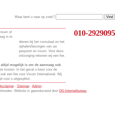
Waar bent u naar op zoek?
010-2929095
 visum of
aag in te
dienen bij het consulaat en het
ophalen/bezorgen van uw
paspoort en visum. Voor deze
ontzorging rekenen wij een fee.
t
altijd mogelijk is om de aanvraag ook
ire kosten. In het geval u kiest voor de
 ook een fee voor Visum International. Wij
 voor u uitgesplitst.
isclaimer
-
Sitemap
-
Admin
rbehouden. Website is geproduceerd door
DG-Internetbureau