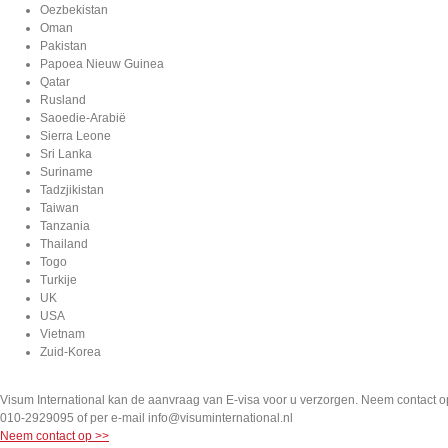
Oezbekistan
Oman
Pakistan
Papoea Nieuw Guinea
Qatar
Rusland
Saoedie-Arabië
Sierra Leone
Sri Lanka
Suriname
Tadzjikistan
Taiwan
Tanzania
Thailand
Togo
Turkije
UK
USA
Vietnam
Zuid-Korea
Visum International kan de aanvraag van E-visa voor u verzorgen. Neem contact op
010-2929095 of per e-mail info@visuminternational.nl
Neem contact op >>