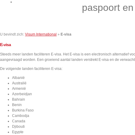
Contact
paspoort en
U bevindt zich:
Visum International
»
E-visa
E-visa
Steeds meer landen faciliteren E-visa. Het E-visa is een electronisch alternatief vo
aangevraagd worden. Een groeiend aantal landen verstrekt E-visa en de verwachtin
De volgende landen faciliteren E-visa:
Albanië
Australië
Armenië
Azerbeidjan
Bahrain
Benin
Burkina Faso
Cambodja
Canada
Djibouti
Egypte