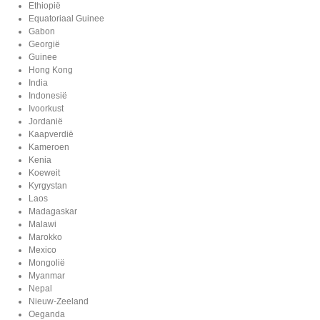
Ethiopië
Equatoriaal Guinee
Gabon
Georgië
Guinee
Hong Kong
India
Indonesië
Ivoorkust
Jordanië
Kaapverdië
Kameroen
Kenia
Koeweit
Kyrgystan
Laos
Madagaskar
Malawi
Marokko
Mexico
Mongolië
Myanmar
Nepal
Nieuw-Zeeland
Oeganda