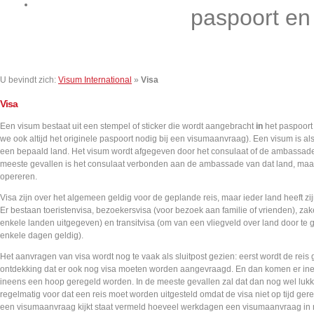
Contact
paspoort en
U bevindt zich:
Visum International
»
Visa
Visa
Een visum bestaat uit een stempel of sticker die wordt aangebracht
in
het paspoort
we ook altijd het originele paspoort nodig bij een visumaanvraag). Een visum is a
een bepaald land. Het visum wordt afgegeven door het consulaat of de ambassade 
meeste gevallen is het consulaat verbonden aan de ambassade van dat land, maa
opereren.
Visa zijn over het algemeen geldig voor de geplande reis, maar ieder land heeft z
Er bestaan toeristenvisa, bezoekersvisa (voor bezoek aan familie of vrienden), z
enkele landen uitgegeven) en transitvisa (om van een vliegveld over land door te 
enkele dagen geldig).
Het aanvragen van visa wordt nog te vaak als sluitpost gezien: eerst wordt de rei
ontdekking dat er ook nog visa moeten worden aangevraagd. En dan komen er ineen
ineens een hoop geregeld worden. In de meeste gevallen zal dat dan nog wel luk
regelmatig voor dat een reis moet worden uitgesteld omdat de visa niet op tijd ger
een visumaanvraag kijkt staat vermeld hoeveel werkdagen een visumaanvraag in n