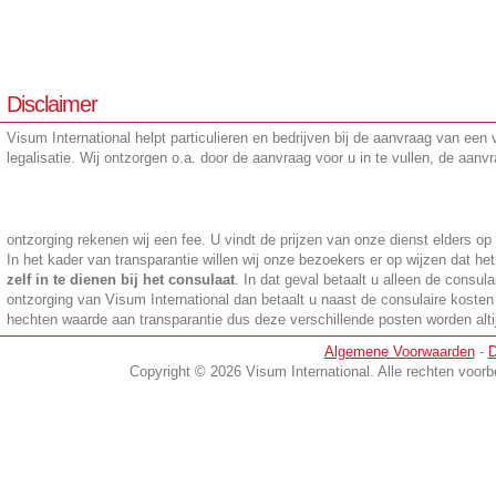
Disclaimer
Visum International helpt particulieren en bedrijven bij de aanvraag van een
legalisatie. Wij ontzorgen o.a. door de aanvraag voor u in te vullen, de aanvr
ontzorging rekenen wij een fee. U vindt de prijzen van onze dienst elders op 
In het kader van transparantie willen wij onze bezoekers er op wijzen dat he
zelf in te dienen bij het consulaat
. In dat geval betaalt u alleen de consula
ontzorging van Visum International dan betaalt u naast de consulaire kosten
hechten waarde aan transparantie dus deze verschillende posten worden altijd
Algemene Voorwaarden
-
D
en
Copyright © 2026 Visum International. Alle rechten voo
Meest gestelde vragen over visa