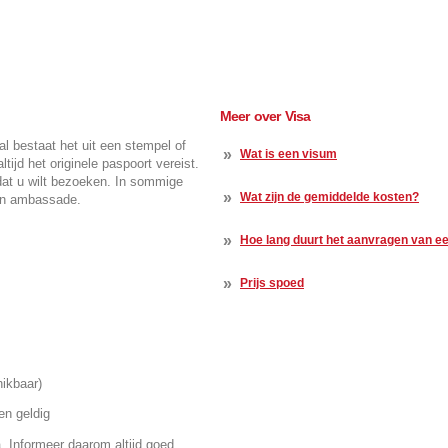
Meer over Visa
l bestaat het uit een stempel of
»
Wat is een visum
tijd het originele paspoort vereist.
dat u wilt bezoeken. In sommige
»
Wat zijn de gemiddelde kosten?
een ambassade.
»
Hoe lang duurt het aanvragen van e
»
Prijs spoed
Get connected, Stay info
hikbaar)
en geldig
a. Informeer daarom altijd goed