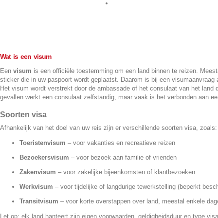
Contact
Wat is een visum
Een
visum
is een officiële toestemming om een land binnen te reizen. Meesta
sticker die in uw paspoort wordt geplaatst. Daarom is bij een visumaanvraag al
Het visum wordt verstrekt door de ambassade of het consulaat van het land 
gevallen werkt een consulaat zelfstandig, maar vaak is het verbonden aan 
Soorten visa
Afhankelijk van het doel van uw reis zijn er verschillende soorten visa, zoals:
Toeristenvisum
– voor vakanties en recreatieve reizen
Bezoekersvisum
– voor bezoek aan familie of vrienden
Zakenvisum
– voor zakelijke bijeenkomsten of klantbezoeken
Werkvisum
– voor tijdelijke of langdurige tewerkstelling (beperkt besc
Transitvisum
– voor korte overstappen over land, meestal enkele dag
Let op: elk land hanteert zijn eigen voorwaarden, geldigheidsduur en type vis