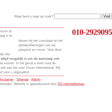
Waar bent u naar op zoek?
010-2929095
 visum of
aag in te
dienen bij het consulaat en het
ophalen/bezorgen van uw
paspoort en visum. Voor deze
de site.
t
altijd mogelijk is om de aanvraag ook
ire kosten. In het geval u kiest voor de
 ook een fee voor Visum International. Wij
 voor u uitgesplitst.
isclaimer
-
Sitemap
-
Admin
rbehouden. Website is geproduceerd door
DG-Internetbureau