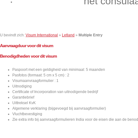
het consula
Contact
U bevindt zich:
Visum International
»
Letland
»
Multiple Entry
Aanvraagduur voor dit visum
Benodigdheden voor dit visum
Paspoort met een geldigheid van minimaal: 5 maanden
Pasfotos (formaat: 5 cm x 5 cm) : 2
Visumaanvraagformulier : 1
Uitnodiging
Certificate of Incorporation van uitnodigende bedrijf
Garantiebrief
Uittreksel KvK
Algemene verklaring (bijgevoegd bij aanvraagformulier)
Vluchtbevestiging
Zie extra info bij aanvraagformulieren India voor de eisen die aan de ben