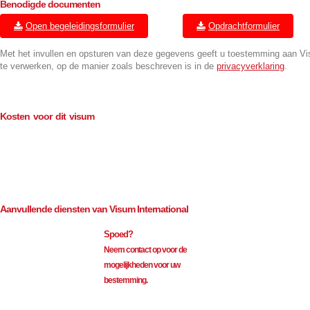
Benodigde documenten
Open begeleidingsformulier
Opdrachtformulier
Met het invullen en opsturen van deze gegevens geeft u toestemming aan V
te verwerken, op de manier zoals beschreven is in de
privacyverklaring
.
Kosten voor dit visum
Consulaire kosten (BTW-vrij)
€
114.00
Bemiddeling (excl. BTW)
€
35.00
Aanvullende diensten van Visum International
Spoed?
Neem contact op voor de
mogelijkheden voor uw
bestemming.