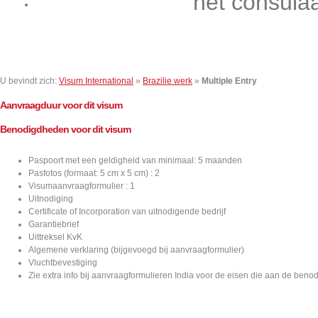
het consula
Contact
U bevindt zich:
Visum International
»
Brazilie werk
»
Multiple Entry
Aanvraagduur voor dit visum
Benodigdheden voor dit visum
Paspoort met een geldigheid van minimaal: 5 maanden
Pasfotos (formaat: 5 cm x 5 cm) : 2
Visumaanvraagformulier : 1
Uitnodiging
Certificate of Incorporation van uitnodigende bedrijf
Garantiebrief
Uittreksel KvK
Algemene verklaring (bijgevoegd bij aanvraagformulier)
Vluchtbevestiging
Zie extra info bij aanvraagformulieren India voor de eisen die aan de be