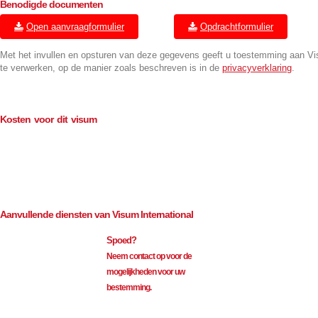
Benodigde documenten
Open aanvraagformulier
Opdrachtformulier
Met het invullen en opsturen van deze gegevens geeft u toestemming aan V
te verwerken, op de manier zoals beschreven is in de
privacyverklaring
.
Kosten voor dit visum
Consulaire kosten (BTW-vrij)
€
114.00
Bemiddeling (excl. BTW)
€
35.00
Aanvullende diensten van Visum International
Spoed?
Neem contact op voor de
mogelijkheden voor uw
bestemming.