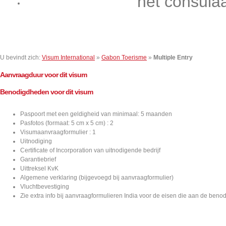
het consula
Contact
U bevindt zich:
Visum International
»
Gabon Toerisme
»
Multiple Entry
Aanvraagduur voor dit visum
Benodigdheden voor dit visum
Paspoort met een geldigheid van minimaal: 5 maanden
Pasfotos (formaat: 5 cm x 5 cm) : 2
Visumaanvraagformulier : 1
Uitnodiging
Certificate of Incorporation van uitnodigende bedrijf
Garantiebrief
Uittreksel KvK
Algemene verklaring (bijgevoegd bij aanvraagformulier)
Vluchtbevestiging
Zie extra info bij aanvraagformulieren India voor de eisen die aan de ben