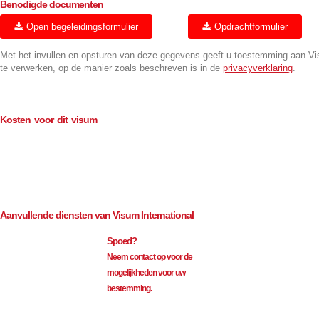
Benodigde documenten
Open begeleidingsformulier
Opdrachtformulier
Met het invullen en opsturen van deze gegevens geeft u toestemming aan V
te verwerken, op de manier zoals beschreven is in de
privacyverklaring
.
Kosten voor dit visum
Consulaire kosten (BTW-vrij)
€
114.00
Bemiddeling (excl. BTW)
€
35.00
Aanvullende diensten van Visum International
Spoed?
Neem contact op voor de
mogelijkheden voor uw
bestemming.