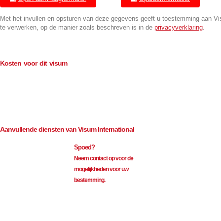
Met het invullen en opsturen van deze gegevens geeft u toestemming aan V
te verwerken, op de manier zoals beschreven is in de
privacyverklaring
.
Kosten voor dit visum
Consulaire kosten (BTW-vrij)
€
35.00
Bemiddeling (excl. BTW)
€
82.50
Aanvullende diensten van Visum International
Spoed?
Neem contact op voor de
mogelijkheden voor uw
bestemming.
Visum International 010