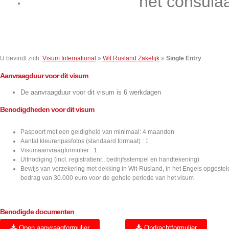
het consula
Contact
U bevindt zich:
Visum International
»
Wit Rusland Zakelijk
»
Single Entry
Aanvraagduur voor dit visum
De aanvraagduur voor dit visum is 6 werkdagen
Benodigdheden voor dit visum
Paspoort met een geldigheid van minimaal: 4 maanden
Aantal kleurenpasfotos (standaard formaat) : 1
Visumaanvraagformulier : 1
Uitnodiging (incl. registratienr., bedrijfsstempel en handtekening)
Bewijs van verzekering met dekking in Wit-Rusland, in het Engels opgeste
bedrag van 30.000 euro voor de gehele periode van het visum
Benodigde documenten
Open aanvraagformulier
Opdrachtformulier