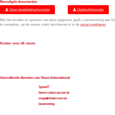
Benodigde documenten
Open begeleidingsformulier
Opdrachtformulier
Met het invullen en opsturen van deze gegevens geeft u toestemming aan V
te verwerken, op de manier zoals beschreven is in de
privacyverklaring
.
Kosten voor dit visum
Consulaire kosten (BTW-vrij)
€
114.00
Bemiddeling (excl. BTW)
€
35.00
Aanvullende diensten van Visum International
Spoed?
Neem contact op voor de
mogelijkheden voor uw
bestemming.