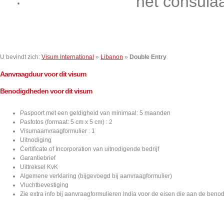
het consula
Contact
U bevindt zich:
Visum International
»
Libanon
»
Double Entry
Aanvraagduur voor dit visum
Benodigdheden voor dit visum
Paspoort met een geldigheid van minimaal: 5 maanden
Pasfotos (formaat: 5 cm x 5 cm) : 2
Visumaanvraagformulier : 1
Uitnodiging
Certificate of Incorporation van uitnodigende bedrijf
Garantiebrief
Uittreksel KvK
Algemene verklaring (bijgevoegd bij aanvraagformulier)
Vluchtbevestiging
Zie extra info bij aanvraagformulieren India voor de eisen die aan de ben