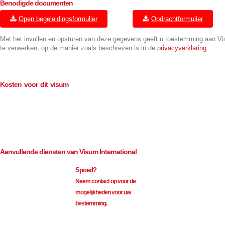
Benodigde documenten
Open begeleidingsformulier
Opdrachtformulier
Met het invullen en opsturen van deze gegevens geeft u toestemming aan V
te verwerken, op de manier zoals beschreven is in de
privacyverklaring
.
Kosten voor dit visum
Consulaire kosten (BTW-vrij)
€
114.00
Bemiddeling (excl. BTW)
€
35.00
Aanvullende diensten van Visum International
Spoed?
Neem contact op voor de
mogelijkheden voor uw
bestemming.