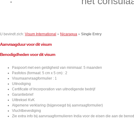
het consula
Contact
U bevindt zich:
Visum International
»
Nicaragua
»
Single Entry
Aanvraagduur voor dit visum
Benodigdheden voor dit visum
Paspoort met een geldigheid van minimaal: 5 maanden
Pasfotos (formaat: 5 cm x 5 cm) : 2
Visumaanvraagformulier : 1
Uitnodiging
Certificate of Incorporation van uitnodigende bedrijf
Garantiebrief
Uittreksel KvK
Algemene verklaring (bijgevoegd bij aanvraagformulier)
Vluchtbevestiging
Zie extra info bij aanvraagformulieren India voor de eisen die aan de ben