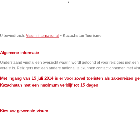
Contact
U bevindt zich:
Visum International
»
Kazachstan Toerisme
Algemene informatie
Onderstaand vindt u een overzicht waarin wordt getoond of voor reizigers met een
vereist is. Reizigers met een andere nationaliteit kunnen contact opnemen met Vis
Met ingang van 15 juli 2014 is er voor zowel toeristen als zakenreizen g
Kazachstan met een maximum verblijf tot 15 dagen
Kies uw gewenste visum
Aantal inreizen
Visum informatie
Single