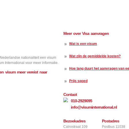
Meer over Visa aanvragen
»
Wat is een visum
»
Wat zijn de gemiddelde kosten?
 Nederlandse nationaliteit een visum
um International voor meer informatie.
»
Hoe lang duurt het aanvragen van e
een visum meer vereist naar
»
Prijs spoed
Contact
010-2929095
info@visuminternational.nl
Bezoekadres
Postadres
Toon info
Caïrostraat 109
Postbus 11038