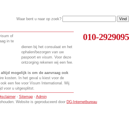
Waar bent u naar op zoek?
010-2929095
 visum of
aag in te
dienen bij het consulaat en het
ophalen/bezorgen van uw
paspoort en visum. Voor deze
ontzorging rekenen wij een fee.
t
altijd mogelijk is om de aanvraag ook
ire kosten. In het geval u kiest voor de
 ook een fee voor Visum International. Wij
 voor u uitgesplitst.
isclaimer
-
Sitemap
-
Admin
rbehouden. Website is geproduceerd door
DG-Internetbureau