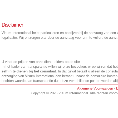
Disclaimer
Visum International helpt particulieren en bedrijven bij de aanvraag van een
legalisatie. Wij ontzorgen o.a. door de aanvraag voor u in te vullen, de aanvr
U vindt de prijzen van onze dienst elders op de site.
In het kader van transparantie willen wij onze bezoekers er op wijzen dat he
zelf in te dienen bij het consulaat
. In dat geval betaalt u alleen de consula
ontzorging van Visum International dan betaalt u naast de consulaire kosten
hechten waarde aan transparantie dus deze verschillende posten worden altijd
en
Algemene Voorwaarden
-
D
Copyright © 2026 Visum International. Alle rechten voo
Visum kazachstan-toerisme