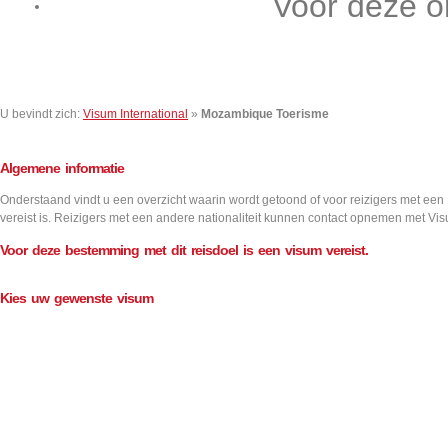
Voor deze o
Contact
U bevindt zich:
Visum International
»
Mozambique Toerisme
Algemene informatie
Onderstaand vindt u een overzicht waarin wordt getoond of voor reizigers met een
vereist is. Reizigers met een andere nationaliteit kunnen contact opnemen met Vis
Voor deze bestemming met dit reisdoel is een visum vereist.
Add
Kies uw gewenste visum
Aantal inreizen
Visum informatie
Single
Double
Multiple