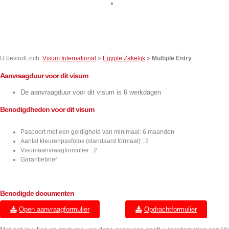
Contact
U bevindt zich:
Visum International
»
Egypte Zakelijk
»
Multiple Entry
Aanvraagduur voor dit visum
De aanvraagduur voor dit visum is 6 werkdagen
Benodigdheden voor dit visum
Paspoort met een geldigheid van minimaal: 6 maanden
Aantal kleurenpasfotos (standaard formaat) : 2
Visumaanvraagformulier : 2
Garantiebrief
Benodigde documenten
Open aanvraagformulier
Opdrachtformulier