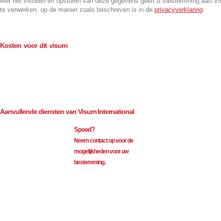
Met het invullen en opsturen van deze gegevens geeft u toestemming aan V
te verwerken, op de manier zoals beschreven is in de
privacyverklaring
.
Kosten voor dit visum
Consulaire kosten (BTW-vrij)
€
145.00
Bemiddeling (excl. BTW)
€
82.50
Aanvullende diensten van Visum International
Spoed?
Neem contact op voor de
mogelijkheden voor uw
bestemming.
Visum International 010