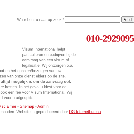
Waar bent u naar op zoek?
010-2929095
Visum International helpt
particulieren en bedrijven bij de
aanvraag van een visum of
legalisatie. Wij ontzorgen o.a.
ulaat en het ophalen/bezorgen van uw
zen van onze dienst elders op de site.
t
altijd mogelijk is om de aanvraag ook
ire kosten. In het geval u kiest voor de
 ook een fee voor Visum International. Wij
 voor u uitgesplitst.
isclaimer
-
Sitemap
-
Admin
rbehouden. Website is geproduceerd door
DG-Internetbureau