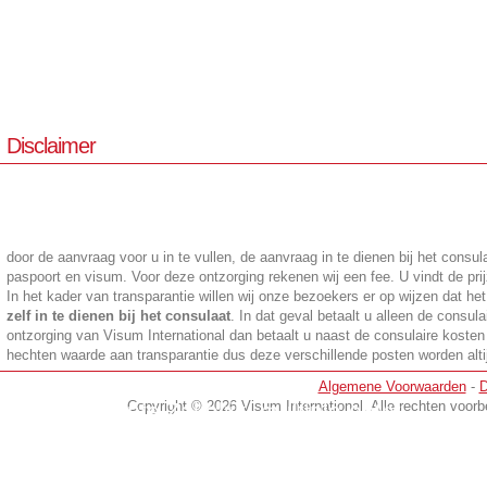
Disclaimer
door de aanvraag voor u in te vullen, de aanvraag in te dienen bij het cons
paspoort en visum. Voor deze ontzorging rekenen wij een fee. U vindt de prij
In het kader van transparantie willen wij onze bezoekers er op wijzen dat he
zelf in te dienen bij het consulaat
. In dat geval betaalt u alleen de consula
ontzorging van Visum International dan betaalt u naast de consulaire kosten
hechten waarde aan transparantie dus deze verschillende posten worden altijd
en
Algemene Voorwaarden
-
D
Visum Egypte Zakelijk, multiple-entry
Copyright © 2026 Visum International. Alle rechten voo