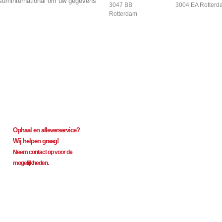
isuminternational om uw gegevens
3047 BB
3004 EA Rotterd
Rotterdam
Get connected, Stay info
Ophaal en afleverservice?
Wij helpen graag!
Neem contact op voor de
mogelijkheden.
-2929095