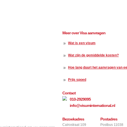
Meer over Visa aanvragen
»
Wat is een visum
»
Wat zijn de gemiddelde kosten?
»
Hoe lang duurt het aanvragen van e
»
Prijs spoed
Contact
010-2929095
info@visuminternational.nl
Bezoekadres
Postadres
Caïrostraat 109
Postbus 11038