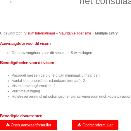
het consula
Contact
U bevindt zich:
Visum International
»
Mauritanie Toerisme
»
Multiple Entry
Aanvraagduur voor dit visum
De aanvraagduur voor dit visum is 8 werkdagen
Benodigdheden voor dit visum
Paspoort met een geldigheid van minimaal: 6 maanden
Aantal kleurenpasfotos (standaard formaat) : 2
Visumaanvraagformulier : 2
Vluchtbevestiging
Hotelreservering of uitnodigingsbrief van privepersoon (incl. kopie paspoort
Benodigde documenten
Open aanvraagformulier
Opdrachtformulier