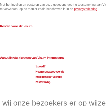
Met het invullen en opsturen van deze gegevens geeft u toestemming aan V
te verwerken, op de manier zoals beschreven is in de
privacyverklaring
.
Kosten voor dit visum
Consulaire kosten (BTW-vrij)
€
125.00
Bemiddeling (excl. BTW)
€
109.50
Aanvullende diensten van Visum International
Spoed?
Neem contact op voor de
mogelijkheden voor uw
bestemming.
Visum International 010
wij onze bezoekers er op wijz