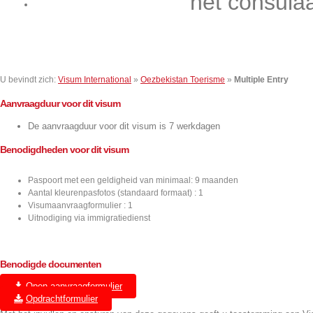
het consula
Contact
U bevindt zich:
Visum International
»
Oezbekistan Toerisme
»
Multiple Entry
Aanvraagduur voor dit visum
De aanvraagduur voor dit visum is 7 werkdagen
Benodigdheden voor dit visum
Paspoort met een geldigheid van minimaal: 9 maanden
Aantal kleurenpasfotos (standaard formaat) : 1
Visumaanvraagformulier : 1
Uitnodiging via immigratiedienst
Benodigde documenten
Open aanvraagformulier
(U wordt doorverwezen)
Opdrachtformulier