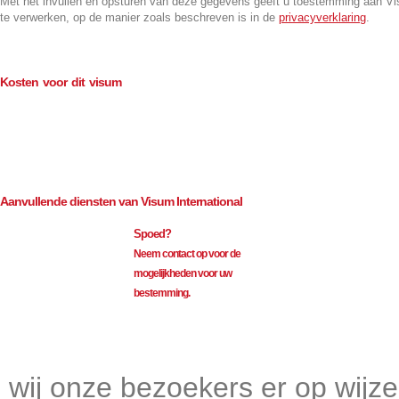
Met het invullen en opsturen van deze gegevens geeft u toestemming aan V
te verwerken, op de manier zoals beschreven is in de
privacyverklaring
.
Kosten voor dit visum
Consulaire kosten (BTW-vrij)
€
100.00
Bemiddeling (excl. BTW)
€
109.50
Aanvullende diensten van Visum International
Spoed?
Neem contact op voor de
mogelijkheden voor uw
bestemming.
Visum International 010
wij onze bezoekers er op wijz