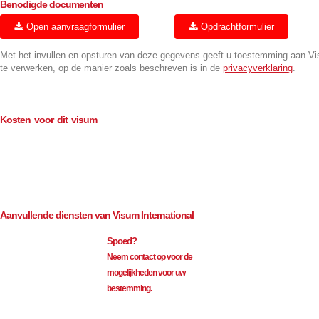
Benodigde documenten
Open aanvraagformulier
Opdrachtformulier
Met het invullen en opsturen van deze gegevens geeft u toestemming aan V
te verwerken, op de manier zoals beschreven is in de
privacyverklaring
.
Kosten voor dit visum
Consulaire kosten (BTW-vrij)
€
114.00
Bemiddeling (excl. BTW)
€
35.00
Aanvullende diensten van Visum International
Spoed?
Neem contact op voor de
mogelijkheden voor uw
bestemming.