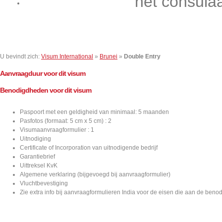
het consula
Contact
U bevindt zich:
Visum International
»
Brunei
»
Double Entry
Aanvraagduur voor dit visum
Benodigdheden voor dit visum
Paspoort met een geldigheid van minimaal: 5 maanden
Pasfotos (formaat: 5 cm x 5 cm) : 2
Visumaanvraagformulier : 1
Uitnodiging
Certificate of Incorporation van uitnodigende bedrijf
Garantiebrief
Uittreksel KvK
Algemene verklaring (bijgevoegd bij aanvraagformulier)
Vluchtbevestiging
Zie extra info bij aanvraagformulieren India voor de eisen die aan de be