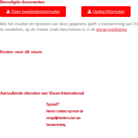
Benodigde documenten
Open begeleidingsformulier
Opdrachtformulier
Met het invullen en opsturen van deze gegevens geeft u toestemming aan V
te verwerken, op de manier zoals beschreven is in de
privacyverklaring
.
Kosten voor dit visum
Consulaire kosten (BTW-vrij)
€
114.00
Bemiddeling (excl. BTW)
€
35.00
Aanvullende diensten van Visum International
Spoed?
Neem contact op voor de
mogelijkheden voor uw
bestemming.