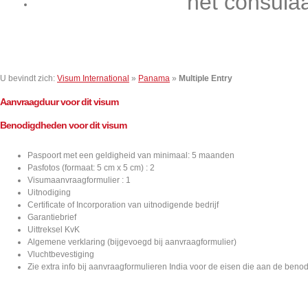
het consula
Contact
U bevindt zich:
Visum International
»
Panama
»
Multiple Entry
Aanvraagduur voor dit visum
Benodigdheden voor dit visum
Paspoort met een geldigheid van minimaal: 5 maanden
Pasfotos (formaat: 5 cm x 5 cm) : 2
Visumaanvraagformulier : 1
Uitnodiging
Certificate of Incorporation van uitnodigende bedrijf
Garantiebrief
Uittreksel KvK
Algemene verklaring (bijgevoegd bij aanvraagformulier)
Vluchtbevestiging
Zie extra info bij aanvraagformulieren India voor de eisen die aan de ben