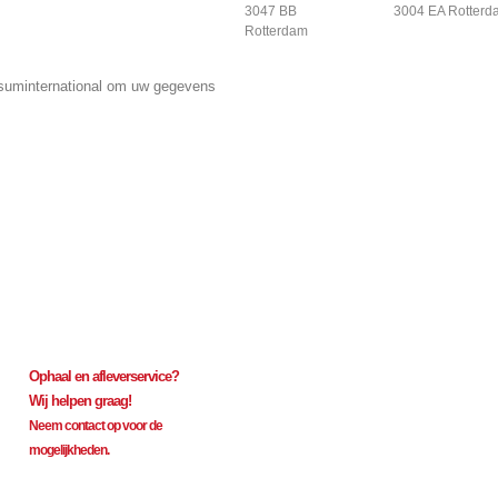
3047 BB
3004 EA Rotterd
Rotterdam
isuminternational om uw gegevens
Get connected, Stay info
Ophaal en afleverservice?
Wij helpen graag!
Neem contact op voor de
mogelijkheden.