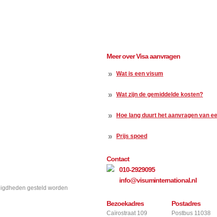
Meer over Visa aanvragen
»
Wat is een visum
»
Wat zijn de gemiddelde kosten?
»
Hoe lang duurt het aanvragen van e
»
Prijs spoed
Contact
010-2929095
info@visuminternational.nl
nodigdheden gesteld worden
Bezoekadres
Postadres
Caïrostraat 109
Postbus 11038