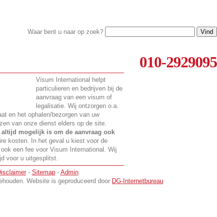
Waar bent u naar op zoek?
010-2929095
Visum International helpt
particulieren en bedrijven bij de
aanvraag van een visum of
legalisatie. Wij ontzorgen o.a.
ulaat en het ophalen/bezorgen van uw
zen van onze dienst elders op de site.
t
altijd mogelijk is om de aanvraag ook
ire kosten. In het geval u kiest voor de
 ook een fee voor Visum International. Wij
 voor u uitgesplitst.
isclaimer
-
Sitemap
-
Admin
rbehouden. Website is geproduceerd door
DG-Internetbureau