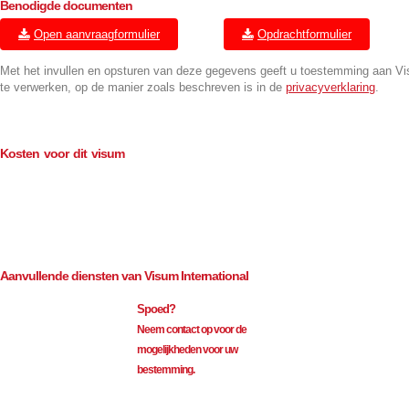
Benodigde documenten
Open aanvraagformulier
Opdrachtformulier
Met het invullen en opsturen van deze gegevens geeft u toestemming aan V
te verwerken, op de manier zoals beschreven is in de
privacyverklaring
.
Kosten voor dit visum
Consulaire kosten (BTW-vrij)
€
114.00
Bemiddeling (excl. BTW)
€
35.00
Aanvullende diensten van Visum International
Spoed?
Neem contact op voor de
mogelijkheden voor uw
bestemming.