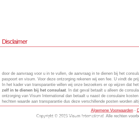
Disclaimer
door de aanvraag voor u in te vullen, de aanvraag in te dienen bij het cons
paspoort en visum. Voor deze ontzorging rekenen wij een fee. U vindt de prij
In het kader van transparantie willen wij onze bezoekers er op wijzen dat he
zelf in te dienen bij het consulaat
. In dat geval betaalt u alleen de consula
ontzorging van Visum International dan betaalt u naast de consulaire kosten
hechten waarde aan transparantie dus deze verschillende posten worden altijd
en
Algemene Voorwaarden
-
D
Visum kopie bestand 2 2, multiple
Copyright © 2026 Visum International. Alle rechten voo