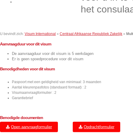
Contact
het consula
U bevindt zich:
Visum International
»
Centraal Afrikaanse Republiek Zakelijk
»
Mult
Aanvraagduur voor dit visum
De aanvraagduur voor dit visum is 5 werkdagen
Er is geen spoedprocedure voor dit visum
Benodigdheden voor dit visum
Paspoort met een geldigheid van minimaal: 3 maanden
Aantal kleurenpasfotos (standaard formaat) : 2
Visumaanvraagformulier : 2
Garantiebrief
Benodigde documenten
Open aanvraagformulier
Opdrachtformulier