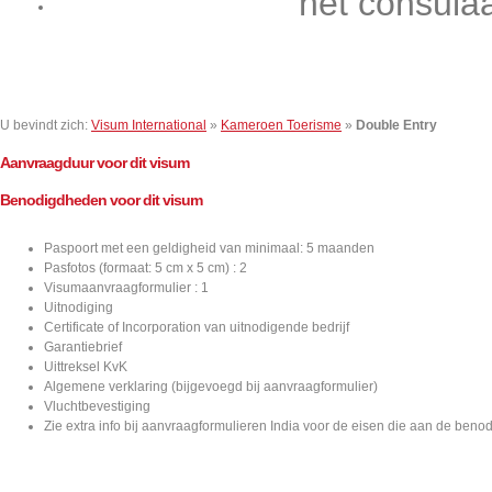
het consula
Contact
U bevindt zich:
Visum International
»
Kameroen Toerisme
»
Double Entry
Aanvraagduur voor dit visum
Benodigdheden voor dit visum
Paspoort met een geldigheid van minimaal: 5 maanden
Pasfotos (formaat: 5 cm x 5 cm) : 2
Visumaanvraagformulier : 1
Uitnodiging
Certificate of Incorporation van uitnodigende bedrijf
Garantiebrief
Uittreksel KvK
Algemene verklaring (bijgevoegd bij aanvraagformulier)
Vluchtbevestiging
Zie extra info bij aanvraagformulieren India voor de eisen die aan de ben