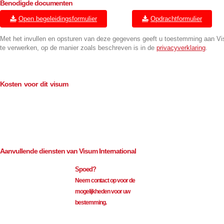
Benodigde documenten
Open begeleidingsformulier
Opdrachtformulier
Met het invullen en opsturen van deze gegevens geeft u toestemming aan V
te verwerken, op de manier zoals beschreven is in de
privacyverklaring
.
Kosten voor dit visum
Consulaire kosten (BTW-vrij)
€
114.00
Bemiddeling (excl. BTW)
€
35.00
Aanvullende diensten van Visum International
Spoed?
Neem contact op voor de
mogelijkheden voor uw
bestemming.