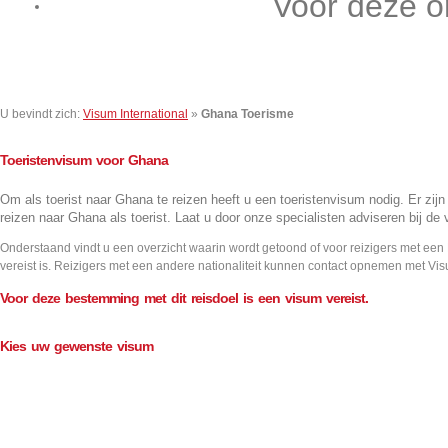
Voor deze o
Contact
U bevindt zich:
Visum International
»
Ghana Toerisme
Toeristenvisum voor Ghana
Om als toerist naar Ghana te reizen heeft u een toeristenvisum nodig. Er zijn
reizen naar Ghana als toerist. Laat u door onze specialisten adviseren bij d
Onderstaand vindt u een overzicht waarin wordt getoond of voor reizigers met een
vereist is. Reizigers met een andere nationaliteit kunnen contact opnemen met Vis
Voor deze bestemming met dit reisdoel is een visum vereist.
Kies uw gewenste visum
Aantal inreizen
Visum informatie
Single
Double