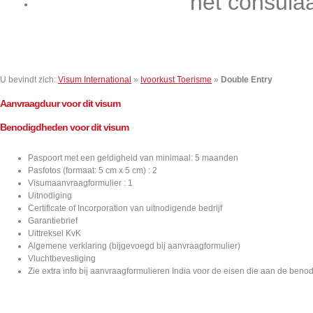
het consula
Contact
U bevindt zich:
Visum International
»
Ivoorkust Toerisme
»
Double Entry
Aanvraagduur voor dit visum
Benodigdheden voor dit visum
Paspoort met een geldigheid van minimaal: 5 maanden
Pasfotos (formaat: 5 cm x 5 cm) : 2
Visumaanvraagformulier : 1
Uitnodiging
Certificate of Incorporation van uitnodigende bedrijf
Garantiebrief
Uittreksel KvK
Algemene verklaring (bijgevoegd bij aanvraagformulier)
Vluchtbevestiging
Zie extra info bij aanvraagformulieren India voor de eisen die aan de ben