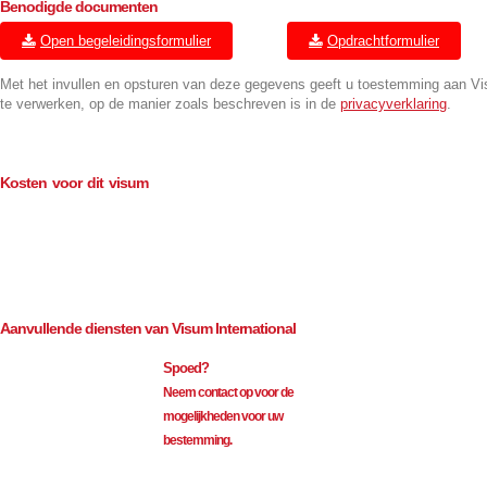
Benodigde documenten
Open begeleidingsformulier
Opdrachtformulier
Met het invullen en opsturen van deze gegevens geeft u toestemming aan V
te verwerken, op de manier zoals beschreven is in de
privacyverklaring
.
Kosten voor dit visum
Consulaire kosten (BTW-vrij)
€
114.00
Bemiddeling (excl. BTW)
€
35.00
Aanvullende diensten van Visum International
Spoed?
Neem contact op voor de
mogelijkheden voor uw
bestemming.