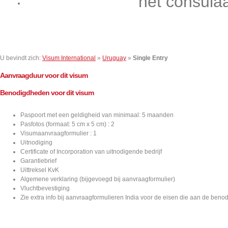
het consula
Contact
U bevindt zich:
Visum International
»
Uruguay
»
Single Entry
Aanvraagduur voor dit visum
Benodigdheden voor dit visum
Paspoort met een geldigheid van minimaal: 5 maanden
Pasfotos (formaat: 5 cm x 5 cm) : 2
Visumaanvraagformulier : 1
Uitnodiging
Certificate of Incorporation van uitnodigende bedrijf
Garantiebrief
Uittreksel KvK
Algemene verklaring (bijgevoegd bij aanvraagformulier)
Vluchtbevestiging
Zie extra info bij aanvraagformulieren India voor de eisen die aan de ben