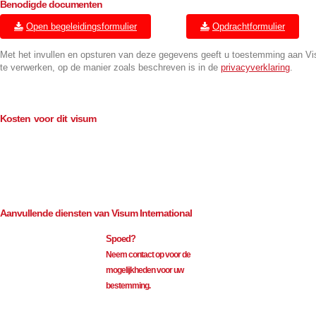
Benodigde documenten
Open begeleidingsformulier
Opdrachtformulier
Met het invullen en opsturen van deze gegevens geeft u toestemming aan V
te verwerken, op de manier zoals beschreven is in de
privacyverklaring
.
Kosten voor dit visum
Consulaire kosten (BTW-vrij)
€
114.00
Bemiddeling (excl. BTW)
€
35.00
Aanvullende diensten van Visum International
Spoed?
Neem contact op voor de
mogelijkheden voor uw
bestemming.