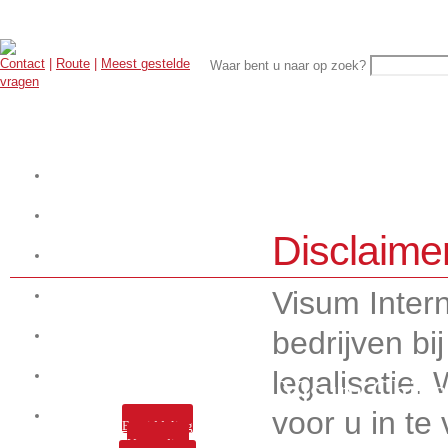
Contact
|
Route
|
Meest gestelde
Waar bent u naar op zoek?
vragen
Start hier uw aanvraag
Werkwijze
Disclaime
Over ons
Visum Intern
Visa
bedrijven bi
E-visa
legalisatie.
Legalisaties
Visum China
voor u in te
Tarieven
Bemiddeling
Verzending