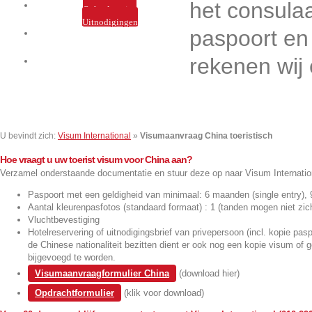
het consula
Services
Ophaalservice
Uitnodigingen
paspoort en
Nieuws
rekenen wij 
Contact
U bevindt zich:
Visum International
»
Visumaanvraag China toeristisch
Hoe vraagt u uw toerist visum voor China aan?
Verzamel onderstaande documentatie en stuur deze op naar Visum Internatio
Paspoort met een geldigheid van minimaal: 6 maanden (single entry), 
Aantal kleurenpasfotos (standaard formaat) : 1 (tanden mogen niet zich
Vluchtbevestiging
Hotelreservering of uitnodigingsbrief van privepersoon (incl. kopie pasp
de Chinese nationaliteit bezitten dient er ook nog een kopie visum of g
bijgevoegd te worden.
Visumaanvraagformulier China
(download hier)
Opdrachtformulier
(klik voor download)