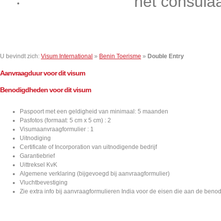
het consula
Contact
U bevindt zich:
Visum International
»
Benin Toerisme
»
Double Entry
Aanvraagduur voor dit visum
Benodigdheden voor dit visum
Paspoort met een geldigheid van minimaal: 5 maanden
Pasfotos (formaat: 5 cm x 5 cm) : 2
Visumaanvraagformulier : 1
Uitnodiging
Certificate of Incorporation van uitnodigende bedrijf
Garantiebrief
Uittreksel KvK
Algemene verklaring (bijgevoegd bij aanvraagformulier)
Vluchtbevestiging
Zie extra info bij aanvraagformulieren India voor de eisen die aan de be