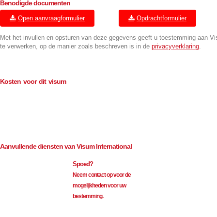
Benodigde documenten
Open aanvraagformulier
Opdrachtformulier
Met het invullen en opsturen van deze gegevens geeft u toestemming aan V
te verwerken, op de manier zoals beschreven is in de
privacyverklaring
.
Kosten voor dit visum
Consulaire kosten (BTW-vrij)
€
114.00
Bemiddeling (excl. BTW)
€
35.00
Aanvullende diensten van Visum International
Spoed?
Neem contact op voor de
mogelijkheden voor uw
bestemming.