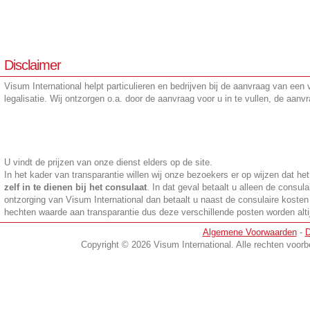
Disclaimer
Visum International helpt particulieren en bedrijven bij de aanvraag van een
legalisatie. Wij ontzorgen o.a. door de aanvraag voor u in te vullen, de aanvr
U vindt de prijzen van onze dienst elders op de site.
In het kader van transparantie willen wij onze bezoekers er op wijzen dat he
zelf in te dienen bij het consulaat
. In dat geval betaalt u alleen de consula
ontzorging van Visum International dan betaalt u naast de consulaire kosten
hechten waarde aan transparantie dus deze verschillende posten worden altijd
en
Algemene Voorwaarden
-
D
Copyright © 2026 Visum International. Alle rechten voo
Visum syrie-toerisme