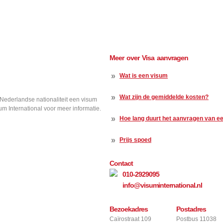
Meer over Visa aanvragen
»
Wat is een visum
»
Wat zijn de gemiddelde kosten?
 Nederlandse nationaliteit een visum
um International voor meer informatie.
»
Hoe lang duurt het aanvragen van e
»
Prijs spoed
Contact
010-2929095
Toon info
info@visuminternational.nl
-
Bezoekadres
Postadres
Toon info
Caïrostraat 109
Postbus 11038