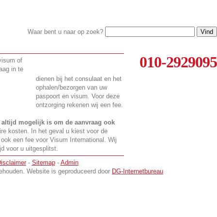
Waar bent u naar op zoek?
010-2929095
 visum of
aag in te
dienen bij het consulaat en het
ophalen/bezorgen van uw
paspoort en visum. Voor deze
ontzorging rekenen wij een fee.
t
altijd mogelijk is om de aanvraag ook
ire kosten. In het geval u kiest voor de
 ook een fee voor Visum International. Wij
 voor u uitgesplitst.
isclaimer
-
Sitemap
-
Admin
rbehouden. Website is geproduceerd door
DG-Internetbureau