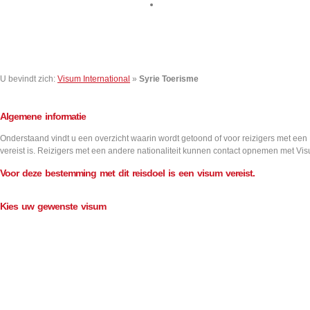
Contact
U bevindt zich:
Visum International
»
Syrie Toerisme
Algemene informatie
Onderstaand vindt u een overzicht waarin wordt getoond of voor reizigers met een
vereist is. Reizigers met een andere nationaliteit kunnen contact opnemen met Vis
Voor deze bestemming met dit reisdoel is een visum vereist.
Kies uw gewenste visum
Aantal inreizen
Visum informatie
Single
Double
Multiple