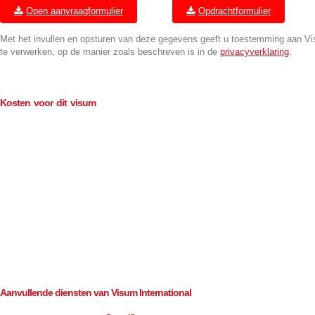
Open aanvraagformulier
Opdrachtformulier
Met het invullen en opsturen van deze gegevens geeft u toestemming aan V
te verwerken, op de manier zoals beschreven is in de
privacyverklaring
.
Kosten voor dit visum
Geldigheid 6 maanden
Consulaire kosten (BTW-vrij)
€
60.00
Bemiddeling (excl. BTW)
€
62.50
Geldigheid 12 maanden
Consulaire kosten (BTW-vrij)
€
90.00
Bemiddeling (excl. BTW)
€
62.50
Aanvullende diensten van Visum International