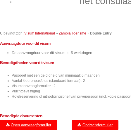
het consula
Contact
U bevindt zich:
Visum International
»
Zambia Toerisme
»
Double Entry
Aanvraagduur voor dit visum
De aanvraagduur voor dit visum is 6 werkdagen
Benodigdheden voor dit visum
Paspoort met een geldigheid van minimaal: 6 maanden
Aantal kleurenpasfotos (standaard formaat) : 2
Visumaanvraagformulier : 2
Vluchtbevestiging
Hotelreservering of uitnodigingsbrief van privepersoon (incl. kopie paspoort
Benodigde documenten
Open aanvraagformulier
Opdrachtformulier