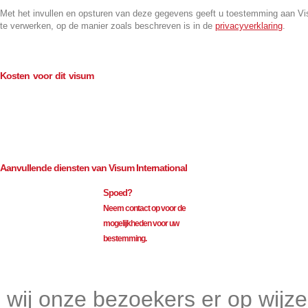
Met het invullen en opsturen van deze gegevens geeft u toestemming aan V
te verwerken, op de manier zoals beschreven is in de
privacyverklaring
.
Kosten voor dit visum
Consulaire kosten (BTW-vrij)
€
80.00
Bemiddeling (excl. BTW)
€
109.50
Aanvullende diensten van Visum International
Spoed?
Neem contact op voor de
mogelijkheden voor uw
bestemming.
Visum International 010
wij onze bezoekers er op wijz