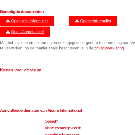
Benodigde documenten
Open Visumformulier
Opdrachtformulier
Open Garantiebrief
Met het invullen en opsturen van deze gegevens geeft u toestemming aan V
te verwerken, op de manier zoals beschreven is in de
privacyverklaring
.
Kosten voor dit visum
Consulaire kosten (BTW-vrij)
€
200.00
Bemiddeling (excl. BTW)
€
119.50
Aanvullende diensten van Visum International
Spoed?
Neem contact op voor de
mogelijkheden voor uw