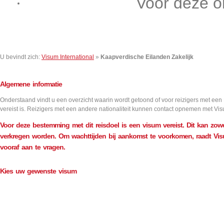
Voor deze o
Contact
U bevindt zich:
Visum International
»
Kaapverdische Eilanden Zakelijk
Algemene informatie
Onderstaand vindt u een overzicht waarin wordt getoond of voor reizigers met een
vereist is. Reizigers met een andere nationaliteit kunnen contact opnemen met Vis
Voor deze bestemming met dit reisdoel is een visum vereist. Dit kan zowe
verkregen worden. Om wachttijden bij aankomst te voorkomen, raadt Vis
vooraf aan te vragen.
Kies uw gewenste visum
Aantal inreizen
Visum informatie
Single
Double