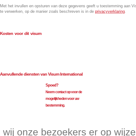
Met het invullen en opsturen van deze gegevens geeft u toestemming aan V
te verwerken, op de manier zoals beschreven is in de
privacyverklaring
.
Kosten voor dit visum
Consulaire kosten (BTW-vrij)
€
100.00
Bemiddeling (excl. BTW)
€
109.50
Aanvullende diensten van Visum International
Spoed?
Neem contact op voor de
mogelijkheden voor uw
bestemming.
Visum International 010
wij onze bezoekers er op wijz