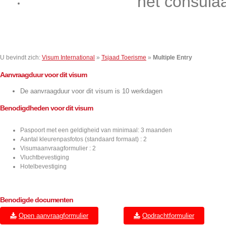
het consula
Contact
U bevindt zich:
Visum International
»
Tsjaad Toerisme
»
Multiple Entry
Aanvraagduur voor dit visum
De aanvraagduur voor dit visum is 10 werkdagen
Benodigdheden voor dit visum
Paspoort met een geldigheid van minimaal: 3 maanden
Aantal kleurenpasfotos (standaard formaat) : 2
Visumaanvraagformulier : 2
Vluchtbevestiging
Hotelbevestiging
Benodigde documenten
Open aanvraagformulier
Opdrachtformulier