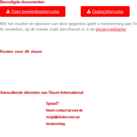
Benodigde documenten
Open begeleidingsformulier
Opdrachtformulier
Met het invullen en opsturen van deze gegevens geeft u toestemming aan V
te verwerken, op de manier zoals beschreven is in de
privacyverklaring
.
Kosten voor dit visum
Consulaire kosten (BTW-vrij)
€
114.00
Bemiddeling (excl. BTW)
€
35.00
Aanvullende diensten van Visum International
Spoed?
Neem contact op voor de
mogelijkheden voor uw
bestemming.