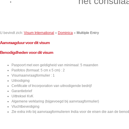
het consula
Contact
U bevindt zich:
Visum International
»
Dominica
»
Multiple Entry
Aanvraagduur voor dit visum
Benodigdheden voor dit visum
Paspoort met een geldigheid van minimaal: 5 maanden
Pasfotos (formaat: 5 cm x 5 cm) : 2
Visumaanvraagformulier : 1
Uitnodiging
Certificate of Incorporation van uitnodigende bedrijf
Garantiebrief
Uittreksel KvK
Algemene verklaring (bijgevoegd bij aanvraagformulier)
Vluchtbevestiging
Zie extra info bij aanvraagformulieren India voor de eisen die aan de ben