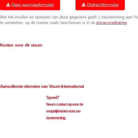
Open aanvraagformulier
Opdrachtformulier
Met het invullen en opsturen van deze gegevens geeft u toestemming aan V
te verwerken, op de manier zoals beschreven is in de
privacyverklaring
.
Kosten voor dit visum
Consulaire kosten (BTW-vrij)
€
35.00
Bemiddeling (excl. BTW)
€
75.00
Aanvullende diensten van Visum International
Spoed?
Neem contact op voor de
mogelijkheden voor uw
bestemming.
Visum International 010