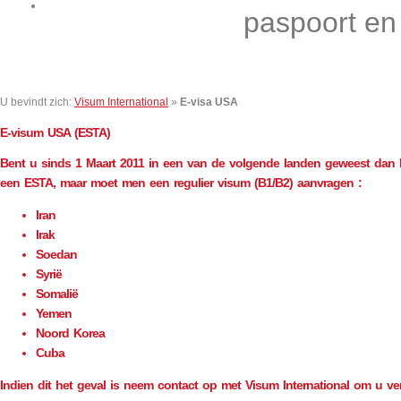
Contact
paspoort en
U bevindt zich:
Visum International
»
E-visa USA
E-visum
USA (ESTA)
Bent u sinds 1 Maart 2011 in een van de volgende landen geweest dan 
een ESTA, maar moet men een regulier visum (B1/B2) aanvragen :
Iran
Irak
Soedan
Syrië
Somalië
Yemen
Noord Korea
Cuba
Indien dit het geval is neem contact op met Visum International om u ve