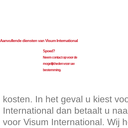
Geldigheid 3 maanden
Consulaire kosten regulier (BTW-vrij)
€
90.00
Bemiddeling regulier (excl. BTW)
€
75.00
Aanvullende diensten van Visum International
Spoed?
Neem contact op voor de
mogelijkheden voor uw
bestemming.
Visum International 010
kosten. In het geval u kiest v
International dan betaalt u na
voor Visum International. Wij