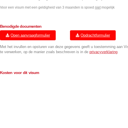
Voor een visum met een geldigheid van 3 maanden is spoed
niet
mogelijk
Benodigde documenten
Open aanvraagformulier
Opdrachtformulier
Met het invullen en opsturen van deze gegevens geeft u toestemming aan V
te verwerken, op de manier zoals beschreven is in de
privacyverklaring
.
Kosten voor dit visum
Geldigheid 1 maand
Consulaire kosten regulier (BTW-vrij)
€
70.00
Bemiddeling (excl. BTW)
€
75.00
Consulaire kosten spoed (BTW-vrij)
€
75.00
Bemiddeling spoed (excl. BTW)
€
95.00