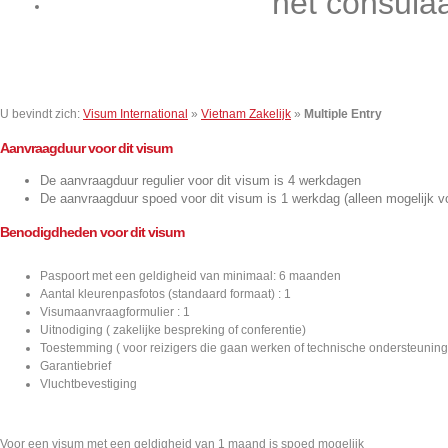
het consula
Contact
U bevindt zich:
Visum International
»
Vietnam Zakelijk
»
Multiple Entry
Aanvraagduur voor dit visum
De aanvraagduur regulier voor dit visum is 4 werkdagen
De aanvraagduur spoed voor dit visum is 1 werkdag (alleen mogelijk v
Benodigdheden voor dit visum
Paspoort met een geldigheid van minimaal: 6 maanden
Aantal kleurenpasfotos (standaard formaat) : 1
Visumaanvraagformulier : 1
Uitnodiging ( zakelijke bespreking of conferentie)
Toestemming ( voor reizigers die gaan werken of technische ondersteuning
Garantiebrief
Vluchtbevestiging
Voor een visum met een geldigheid van 1 maand is spoed mogelijk