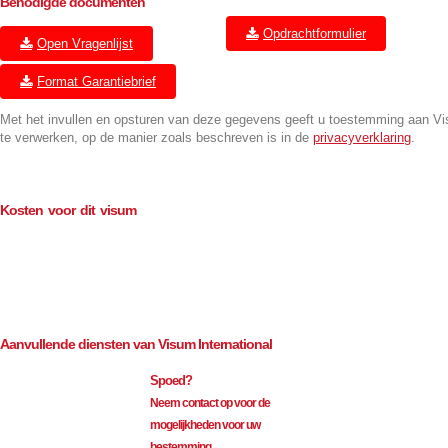
Benodigde documenten
Opdrachtformulier
Open Vragenlijst
Format Garantiebrief
Met het invullen en opsturen van deze gegevens geeft u toestemming aan V
te verwerken, op de manier zoals beschreven is in de
privacyverklaring
.
Kosten voor dit visum
Consulaire kosten (BTW-vrij)
€
70.00
Bemiddeling (excl. BTW)
€
75.00
Aanvullende diensten van Visum International
Spoed?
Neem contact op voor de
mogelijkheden voor uw
bestemming.