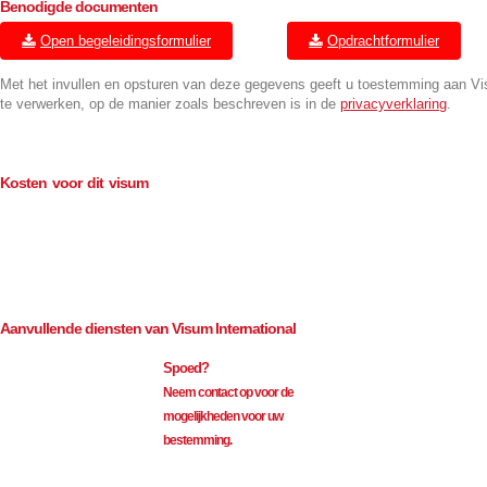
Benodigde documenten
Open begeleidingsformulier
Opdrachtformulier
Met het invullen en opsturen van deze gegevens geeft u toestemming aan V
te verwerken, op de manier zoals beschreven is in de
privacyverklaring
.
Kosten voor dit visum
Consulaire kosten (BTW-vrij)
€
114.00
Bemiddeling (excl. BTW)
€
35.00
Aanvullende diensten van Visum International
Spoed?
Neem contact op voor de
mogelijkheden voor uw
bestemming.