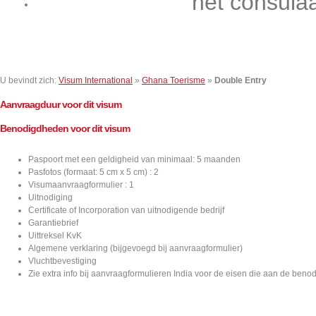
het consula
Contact
U bevindt zich:
Visum International
»
Ghana Toerisme
»
Double Entry
Aanvraagduur voor dit visum
Benodigdheden voor dit visum
Paspoort met een geldigheid van minimaal: 5 maanden
Pasfotos (formaat: 5 cm x 5 cm) : 2
Visumaanvraagformulier : 1
Uitnodiging
Certificate of Incorporation van uitnodigende bedrijf
Garantiebrief
Uittreksel KvK
Algemene verklaring (bijgevoegd bij aanvraagformulier)
Vluchtbevestiging
Zie extra info bij aanvraagformulieren India voor de eisen die aan de ben