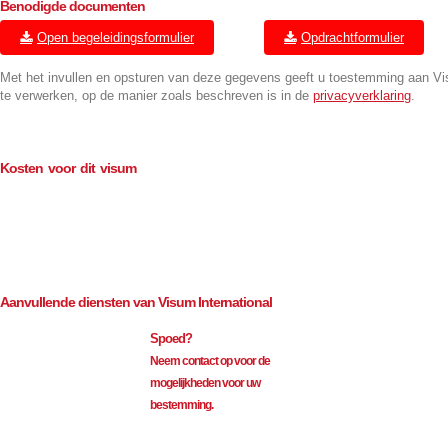
Benodigde documenten
Open begeleidingsformulier
Opdrachtformulier
Met het invullen en opsturen van deze gegevens geeft u toestemming aan V
te verwerken, op de manier zoals beschreven is in de
privacyverklaring
.
Kosten voor dit visum
Consulaire kosten (BTW-vrij)
€
114.00
Bemiddeling (excl. BTW)
€
35.00
Aanvullende diensten van Visum International
Spoed?
Neem contact op voor de
mogelijkheden voor uw
bestemming.