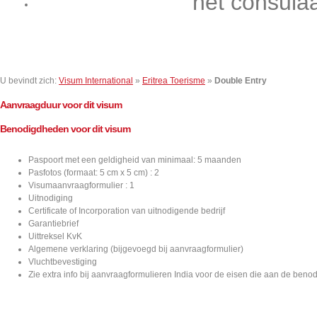
het consula
Contact
U bevindt zich:
Visum International
»
Eritrea Toerisme
»
Double Entry
Aanvraagduur voor dit visum
Benodigdheden voor dit visum
Paspoort met een geldigheid van minimaal: 5 maanden
Pasfotos (formaat: 5 cm x 5 cm) : 2
Visumaanvraagformulier : 1
Uitnodiging
Certificate of Incorporation van uitnodigende bedrijf
Garantiebrief
Uittreksel KvK
Algemene verklaring (bijgevoegd bij aanvraagformulier)
Vluchtbevestiging
Zie extra info bij aanvraagformulieren India voor de eisen die aan de ben